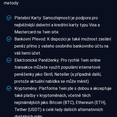
metody:
Platební Karty: Samozřejmostí je podpora pro
nejběžnější debetní a kreditní karty typu Visa a
Mastercard na 1win site.
Bankovní Převod: K dispozici je také možnost zaslání
peněz přímo z vašeho osobního bankovního účtu na
váš herní účet.
Elektronické Peněženky: Pro rychlé 1win online
transakce můžete využít populární internetové
peněženky jako Skrill, Neteller (a případně další,
protože aktuální nabídka se může měnit).
Kryptoměny: Platforma 1win jde s dobou a akceptuje
také platby v kryptoměnách, včetně těch
nejznámějších jako Bitcoin (BTC), Ethereum (ETH),
Tether (USDT) a celé řady dalších alternativních
digitálních měn.