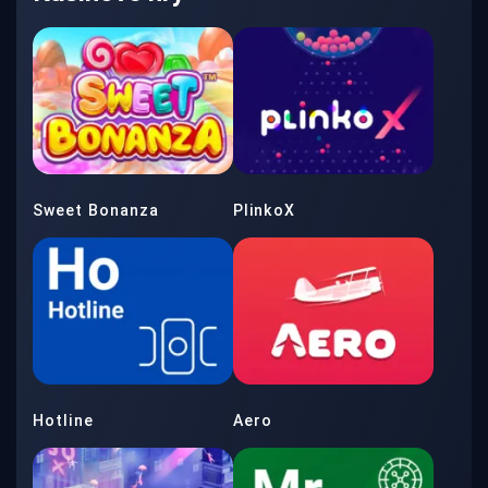
Sweet Bonanza
PlinkoX
Hotline
Aero