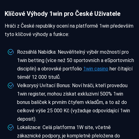
Klíčové Výhody 1win pro České Uživatele
Hráči z České republiky ocení na platformě 1win především
tyto klíčové výhody a funkce:
Rozsáhlá Nabídka: Neuvěřitelný výběr možností pro
1win betting (více než 50 sportovních a eSportovních
disciplín) a obrovské portfolio
1win casino
her čítající
téměř 12 000 titulů.
Velkorysý Uvítací Bonus: Noví hráči, kteří provedou
1win register, mohou získat exkluzivní 500% 1win
bonus balíček k prvním čtyřem vkladům, a to až do
celkové výše 25 000 Kč (vyžaduje odpovídající 1win
deposit).
Lokalizace: Celá platforma 1W site, včetně
zákaznické podpory, je kompletně přeložena do