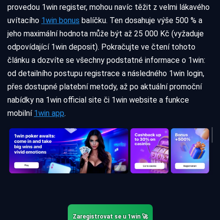
provedou 1win register, mohou navíc těžit z velmi lákavého
uvítacího
1win bonus
balíčku. Ten dosahuje výše 500 % a
jeho maximální hodnota může být až 25 000 Kč (vyžaduje
odpovídající 1win deposit). Pokračujte ve čtení tohoto
článku a dozvíte se všechny podstatné informace o 1win:
od detailního postupu registrace a následného 1win login,
přes dostupné platební metody, až po aktuální promoční
nabídky na 1win official site či 1win website a funkce
mobilní
1win app
.
Zaregistrovat se u 1win 🚀