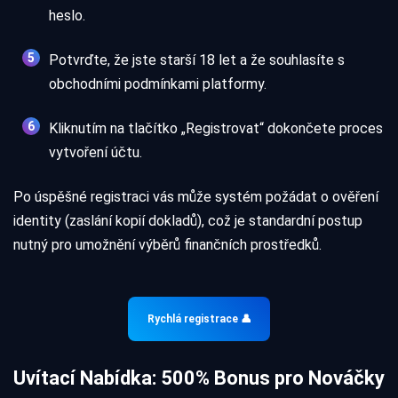
heslo.
Potvrďte, že jste starší 18 let a že souhlasíte s
obchodními podmínkami platformy.
Kliknutím na tlačítko „Registrovat“ dokončete proces
vytvoření účtu.
Po úspěšné registraci vás může systém požádat o ověření
identity (zaslání kopií dokladů), což je standardní postup
nutný pro umožnění výběrů finančních prostředků.
Rychlá registrace 👤
Uvítací Nabídka: 500% Bonus pro Nováčky