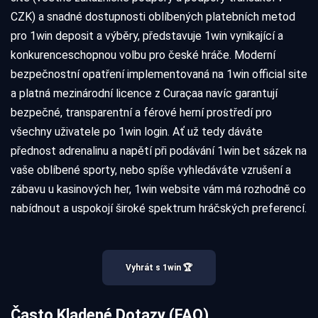
CZK) a snadné dostupnosti oblíbených platebních metod
pro 1win deposit a výběry, představuje 1win vynikající a
konkurenceschopnou volbu pro české hráče. Moderní
bezpečnostní opatření implementovaná na 1win official site
a platná mezinárodní licence z Curaçaa navíc garantují
bezpečné, transparentní a férové herní prostředí pro
všechny uživatele po 1win login. Ať už tedy dáváte
přednost adrenalinu a napětí při podávání 1win bet sázek na
vaše oblíbené sporty, nebo spíše vyhledáváte vzrušení a
zábavu u kasinových her, 1win website vám má rozhodně co
nabídnout a uspokojí široké spektrum hráčských preferencí.
Vyhrát s 1win 🏆
Často Kladené Dotazy (FAQ)