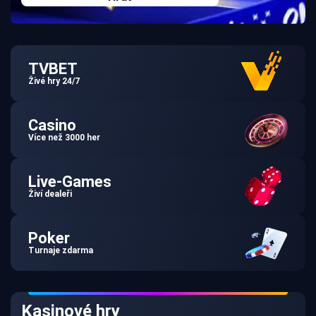
TVBET
Živé hry 24/7
Casino
Více než 3000 her
Live-Games
Živí dealeři
Poker
Turnaje zdarma
Kasinové hry