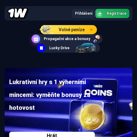
Přihlášení
Registrace
Volné peníze
Propagační akce a bonusy
Lucky Drive
Lukrativní hry s 1 výherními
mincemi: vyměňte bonusy za
hotovost
Hrát