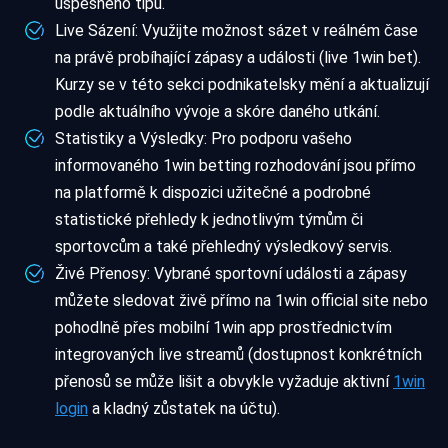
úspěšného tipu.
Live Sázení: Využijte možnost sázet v reálném čase
na právě probíhající zápasy a události (live 1win bet).
Kurzy se v této sekci podnikatelsky mění a aktualizují
podle aktuálního vývoje a skóre daného utkání.
Statistiky a Výsledky: Pro podporu vašeho
informovaného 1win betting rozhodování jsou přímo
na platformě k dispozici užitečné a podrobné
statistické přehledy k jednotlivým týmům či
sportovcům a také přehledný výsledkový servis.
Živé Přenosy: Vybrané sportovní události a zápasy
můžete sledovat živě přímo na 1win official site nebo
pohodlně přes mobilní 1win app prostřednictvím
integrovaných live streamů (dostupnost konkrétních
přenosů se může lišit a obvykle vyžaduje aktivní
1win
login
a kladný zůstatek na účtu).