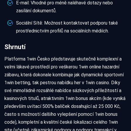
E-mail:
Vhodné pro méně naléhavé dotazy nebo
zasílání dokumentů.
Sociální Sítě:
Možnost kontaktovat podporu také
prostřednictvím profilů na sociálních médiích.
Shrnutí
Platforma 1win Česko představuje skutečně komplexní a
velmi lákavé prostředí pro veškerou 1win online hazardní
zábavu, která dokonale kombinuje jak dynamické sportovní
1win betting, tak pestrou nabídku her v 1win casino. Díky
své mimořádně rozsáhlé nabídce sázkových příležitostí a
kasinových titulů, atraktivním 1win bonus akcím (kde vyniká
především uvítací 500% balíček dosahující až 25 000 Kč,
často s možností dalšího vylepšení pomocí 1win bonus
code), kompletní a kvalitní české lokalizaci celého 1win
site (včetně zákaznické podpory a podpory transakcí v