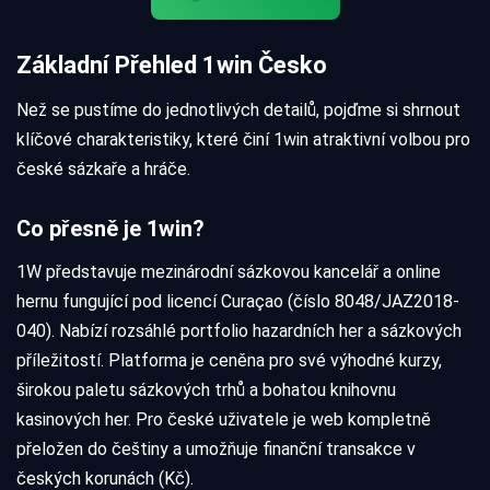
Základní Přehled 1win Česko
Než se pustíme do jednotlivých detailů, pojďme si shrnout
klíčové charakteristiky, které činí 1win atraktivní volbou pro
české sázkaře a hráče.
Co přesně je 1win?
1W představuje mezinárodní sázkovou kancelář a online
hernu fungující pod licencí Curaçao (číslo 8048/JAZ2018-
040). Nabízí rozsáhlé portfolio hazardních her a sázkových
příležitostí. Platforma je ceněna pro své výhodné kurzy,
širokou paletu sázkových trhů a bohatou knihovnu
kasinových her. Pro české uživatele je web kompletně
přeložen do češtiny a umožňuje finanční transakce v
českých korunách (Kč).