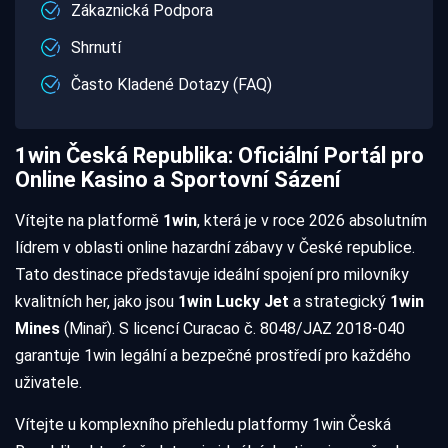
Zákaznická Podpora
Shrnutí
Často Kladené Dotazy (FAQ)
1win Česká Republika: Oficiální Portál pro
Online Kasino a Sportovní Sázení
Vítejte na platformě
1win
, která je v roce 2026 absolutním
lídrem v oblasti online hazardní zábavy v České republice.
Tato destinace představuje ideální spojení pro milovníky
kvalitních her, jako jsou
1win Lucky Jet
a strategický
1win
Mines
(Minař). S licencí Curacao č. 8048/JAZ 2018-040
garantuje 1win legální a bezpečné prostředí pro každého
uživatele.
Vítejte u komplexního přehledu platformy 1win Česká