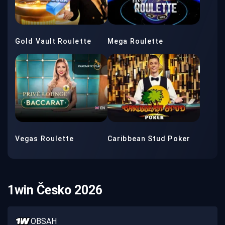
Gold Vault Roulette
Mega Roulette
Vegas Roulette
Caribbean Stud Poker
1win Česko 2026
OBSAH