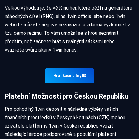
Velkou výhodou je, že většinu her, které běží na generátoru
náhodných čísel (RNG), si na 1win official site nebo 1win
website můžete nejprve nezávazně a zdarma vyzkoušet v
tzv. demo režimu. To vám umožní se s hrou seznámit
předtím, než začnete hrát s reálnými sázkami nebo
využijete svůj získaný 1win bonus.
Hrát kasino hry 🎰
Platební Možnosti pro Českou Republiku
Pro pohodlný 1win deposit a následné výběry vašich
finančních prostředků v českých korunách (CZK) mohou
uživatelé platformy 1win v České republice využít
následující široce podporované a populární platební