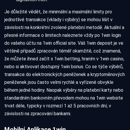
Je důležité vědět, že minimální a maximální limity pro
jednotlivé transakce (vklady i výběry) se mohou lišit v
závislosti na konkrétní zvolené platební metodě. Aktuální a
přesné informace o limitech naleznete vždy po 1win login
do vašeho účtu na 1win official site. Váš 1win deposit je ve
většině případů zpracován téměř okamžitě, což znamená,
že můžete ihned začít s 1win betting, hraním v 1win casino,
nebo si aktivovat dostupný 1win bonus. Co se týče výběrů,
transakce do elektronických peněženek a kryptoměnových
peněženek jsou často velmi rychlé a vyřízené obvykle
během jedné hodiny. Naopak výběry na platební karty nebo
standardním bankovním převodem mohou na 1win website
trvat déle, typicky v rozmezí 1 až 5 pracovních dní, v
závislosti na zpracování bankami.
Mobilní Aplikace 1win